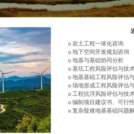
u
岩土工程一体化咨询
u
地下空间开发规划咨询
u
地基与基础协同分析
u
基坑工程风险评估与技
u
地基基础工程风险评估
u
场地形成工程风险评估
u
工程抗浮风险评估与技
u
编制项目建议书、可行
u
复杂疑难地基基础问题